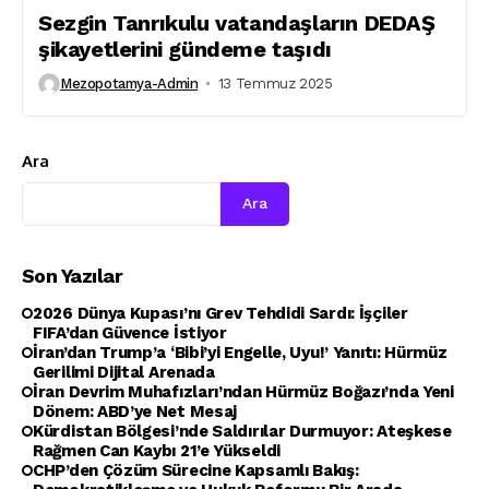
Sezgin Tanrıkulu vatandaşların DEDAŞ
şikayetlerini gündeme taşıdı
Mezopotamya-Admin
13 Temmuz 2025
Ara
Ara
Son Yazılar
2026 Dünya Kupası’nı Grev Tehdidi Sardı: İşçiler
FIFA’dan Güvence İstiyor
İran’dan Trump’a ‘Bibi’yi Engelle, Uyu!’ Yanıtı: Hürmüz
Gerilimi Dijital Arenada
İran Devrim Muhafızları’ndan Hürmüz Boğazı’nda Yeni
Dönem: ABD’ye Net Mesaj
Kürdistan Bölgesi’nde Saldırılar Durmuyor: Ateşkese
Rağmen Can Kaybı 21’e Yükseldi
CHP’den Çözüm Sürecine Kapsamlı Bakış: