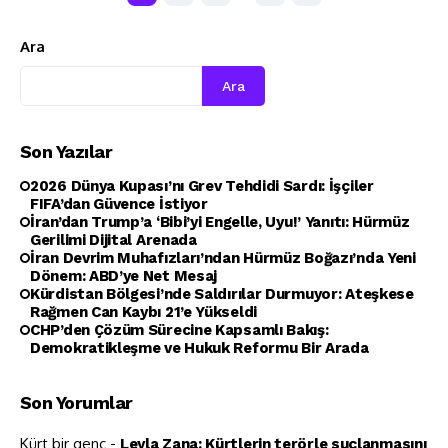
Ara
Ara
Son Yazılar
2026 Dünya Kupası’nı Grev Tehdidi Sardı: İşçiler
FIFA’dan Güvence İstiyor
İran’dan Trump’a ‘Bibi’yi Engelle, Uyu!’ Yanıtı: Hürmüz
Gerilimi Dijital Arenada
İran Devrim Muhafızları’ndan Hürmüz Boğazı’nda Yeni
Dönem: ABD’ye Net Mesaj
Kürdistan Bölgesi’nde Saldırılar Durmuyor: Ateşkese
Rağmen Can Kaybı 21’e Yükseldi
CHP’den Çözüm Sürecine Kapsamlı Bakış:
Demokratikleşme ve Hukuk Reformu Bir Arada
Son Yorumlar
Kürt bir genç
-
Leyla Zana: Kürtlerin terörle suçlanmasını