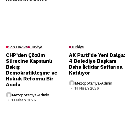
Son Dakika
Türkiye
Türkiye
CHP’den Çözüm
AK Parti’de Yeni Dalga:
Sürecine Kapsamlı
4 Belediye Başkanı
Bakış:
Daha İktidar Saflarına
Demokratikleşme ve
Katılıyor
Hukuk Reformu Bir
Mezopotamya-Admin
Arada
14 Nisan 2026
Mezopotamya-Admin
18 Nisan 2026