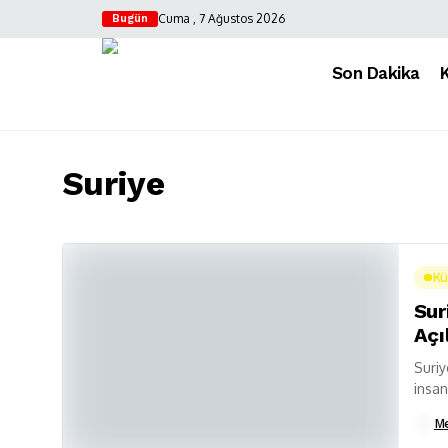
Cuma , 7 Ağustos 2026
Bugün
Son Dakika
Suriye
Kü
Sur
Açı
Suriy
insan
Ahmed
M