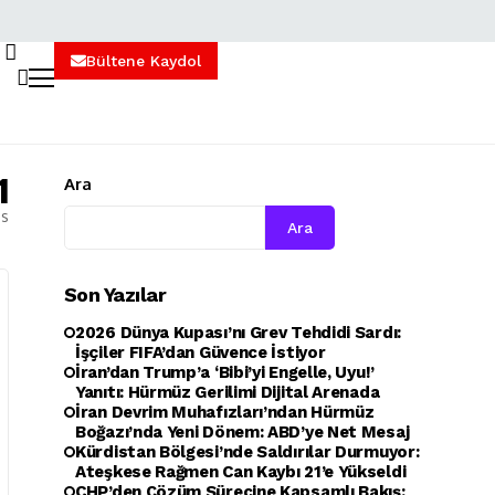
Bültene Kaydol
1
Ara
es
Ara
Son Yazılar
2026 Dünya Kupası’nı Grev Tehdidi Sardı:
İşçiler FIFA’dan Güvence İstiyor
İran’dan Trump’a ‘Bibi’yi Engelle, Uyu!’
Yanıtı: Hürmüz Gerilimi Dijital Arenada
İran Devrim Muhafızları’ndan Hürmüz
Boğazı’nda Yeni Dönem: ABD’ye Net Mesaj
Kürdistan Bölgesi’nde Saldırılar Durmuyor:
Ateşkese Rağmen Can Kaybı 21’e Yükseldi
CHP’den Çözüm Sürecine Kapsamlı Bakış: