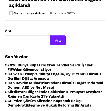
açıklandı
Mezopotamya-Admin
11 Temmuz 2025
Ara
Ara
Son Yazılar
2026 Dünya Kupası’nı Grev Tehdidi Sardı: İşçiler
FIFA’dan Güvence İstiyor
İran’dan Trump’a ‘Bibi’yi Engelle, Uyu!’ Yanıtı: Hürmüz
Gerilimi Dijital Arenada
İran Devrim Muhafızları’ndan Hürmüz Boğazı’nda Yeni
Dönem: ABD’ye Net Mesaj
Kürdistan Bölgesi’nde Saldırılar Durmuyor: Ateşkese
Rağmen Can Kaybı 21’e Yükseldi
CHP’den Çözüm Sürecine Kapsamlı Bakış:
Demokratikleşme ve Hukuk Reformu Bir Arada