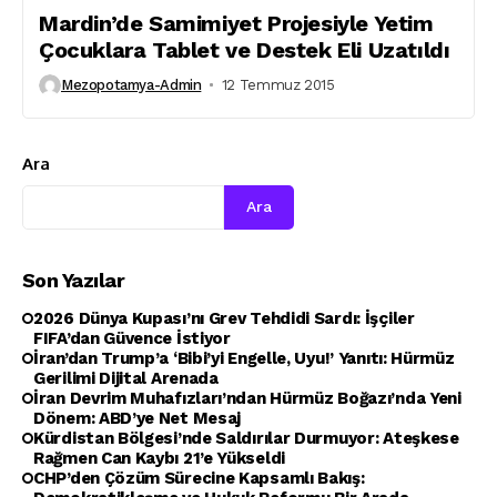
Mardin’de Samimiyet Projesiyle Yetim
Çocuklara Tablet ve Destek Eli Uzatıldı
Mezopotamya-Admin
12 Temmuz 2015
Ara
Ara
Son Yazılar
2026 Dünya Kupası’nı Grev Tehdidi Sardı: İşçiler
FIFA’dan Güvence İstiyor
İran’dan Trump’a ‘Bibi’yi Engelle, Uyu!’ Yanıtı: Hürmüz
Gerilimi Dijital Arenada
İran Devrim Muhafızları’ndan Hürmüz Boğazı’nda Yeni
Dönem: ABD’ye Net Mesaj
Kürdistan Bölgesi’nde Saldırılar Durmuyor: Ateşkese
Rağmen Can Kaybı 21’e Yükseldi
CHP’den Çözüm Sürecine Kapsamlı Bakış: